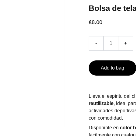
Bolsa de te
€8.00
-
+
Add to bag
Lleva el espíritu del 
reutilizable
, ideal pa
actividades deportivas
con comodidad.
Disponible en
color 
fácilmente con cualqu