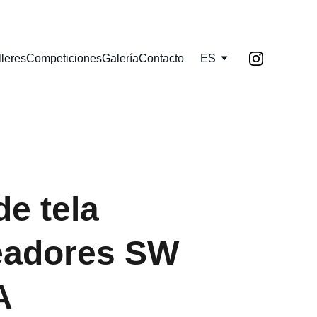
lleres
Competiciones
Galería
Contacto
ES
de tela
adores SW
A