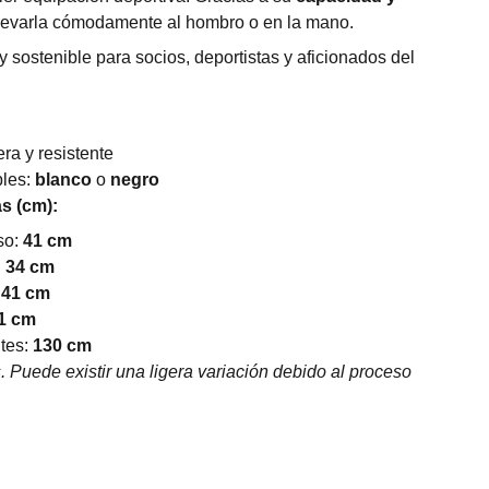
llevarla cómodamente al hombro o en la mano.
 sostenible para socios, deportistas y aficionados del
era y resistente
bles:
blanco
o
negro
s (cm):
so:
41 cm
:
34 cm
:
41 cm
1 cm
ntes:
130 cm
Puede existir una ligera variación debido al proceso