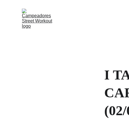
I T
CA
(02/