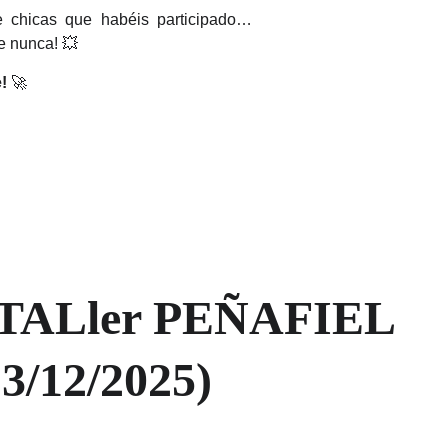
e chicas que habéis participado…
e nunca! 💥
!
🚀
 TALler PEÑAFIEL  
13/12/2025)