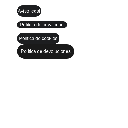
Aviso legal
Política de privacidad
Política de cookies
Política de devoluciones
CONTACTO
636324671
campeadoresclub@gmail.com
Campeadores Street Workout © 2024. All 
rights reserved.